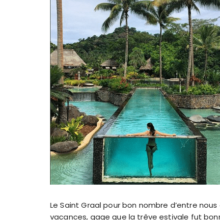
Le Saint Graal pour bon nombre d’entre nous c
vacances, gage que la trêve estivale fut bo