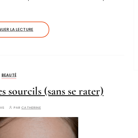
UER LA LECTURE
BEAUTÉ
 sourcils (sans se rater)
OIS
PAR
CATHERINE